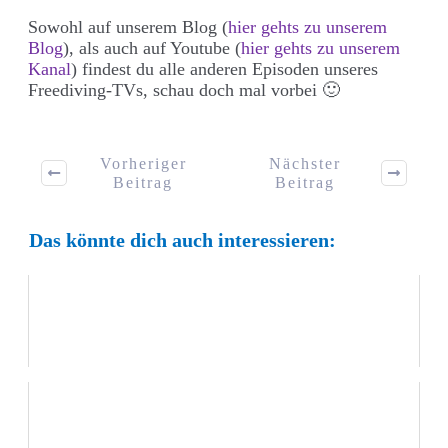
Sowohl auf unserem Blog (
hier gehts zu unserem
Blog
), als auch auf Youtube (
hier gehts zu unserem
Kanal
) findest du alle anderen Episoden unseres
Freediving-TVs, schau doch mal vorbei 🙂
Vorheriger
Nächster
Beitrag
Beitrag
Das könnte dich auch interessieren:
3 Gründe, warum Trockentraining oft nicht
funktioniert
Trockentraining für das Monofin Freediving mit
Alexey Molchanov (Freediving TV #11)