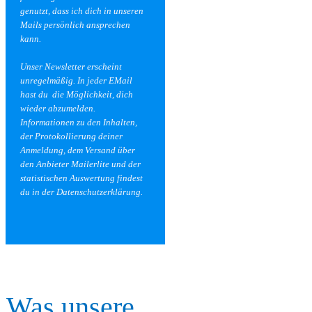
genutzt, dass ich dich in unseren
Mails
persönlich ansprechen
kann.
Unser Newsletter erscheint
unregelmäßig. In jeder EMail
hast du
die Möglichkeit, dich
wieder abzumelden.
Informationen zu den Inhalten,
der Protokollierung deiner
Anmeldung, dem Versand über
den Anbieter Mailerlite und der
statistischen Auswertung findest
du in der
Datenschutzerklärung
.
Was unsere