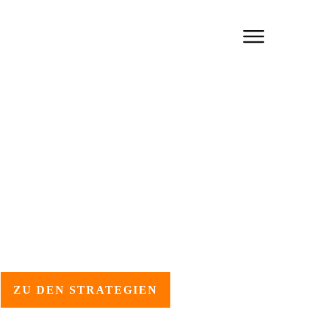
Herzlich Willkommen!
 Strategien, um länger den Atem
anzuhalten
ZU DEN STRATEGIEN