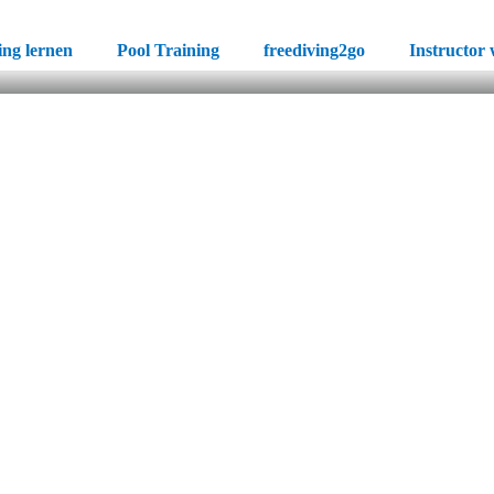
ing lernen
Pool Training
freediving2go
Instructor