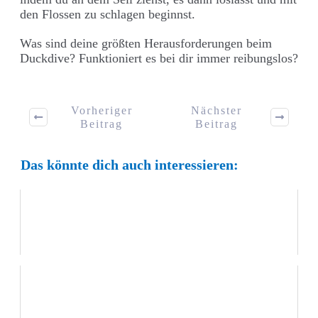
den Flossen zu schlagen beginnst.
Was sind deine größten Herausforderungen beim
Duckdive? Funktioniert es bei dir immer reibungslos?
Vorheriger
Nächster
Beitrag
Beitrag
Das könnte dich auch interessieren:
3 Gründe, warum Trockentraining oft nicht
funktioniert
Trockentraining für das Monofin Freediving mit
Alexey Molchanov (Freediving TV #11)