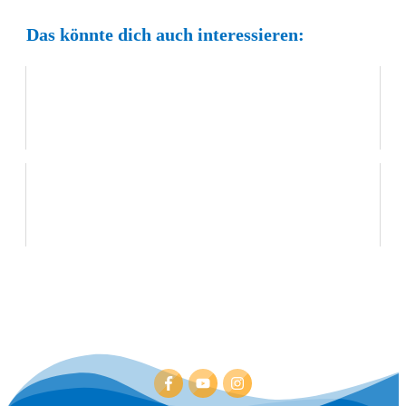
Das könnte dich auch interessieren:
3 Gründe, warum Trockentraining oft nicht
funktioniert
Trockentraining für das Monofin Freediving mit
Alexey Molchanov (Freediving TV #11)