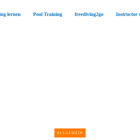
ing lernen
Pool Training
freediving2go
Instructor
MÄRZ 16
in Apnoetauchen sicher
ALLGEMEIN