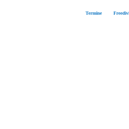
Termine
Freediv
7 Tipps, um de