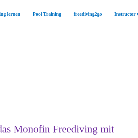
ing lernen
Pool Training
freediving2go
Instructor
 das Monofin Freediving mit