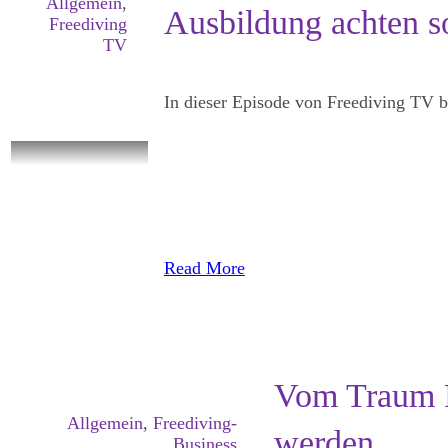
Allgemein
,
Ausbildung achten so
Freediving
TV
In dieser Episode von Freediving TV b
Read More
Vom Traum F
Allgemein
,
Freediving-
werden
Business